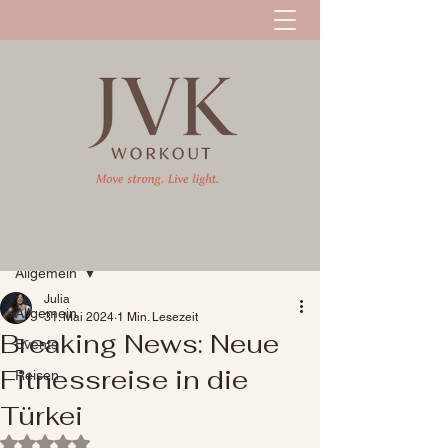
Registrieren
Beitrag
Allgemein
Julia
Allgemein
31. Mai 2024
1 Min. Lesezeit
Breaking News: Neue
Events
Fitnessreise in die
Reisen
Türkei
Mit NaN von 5 Sternen bewertet.