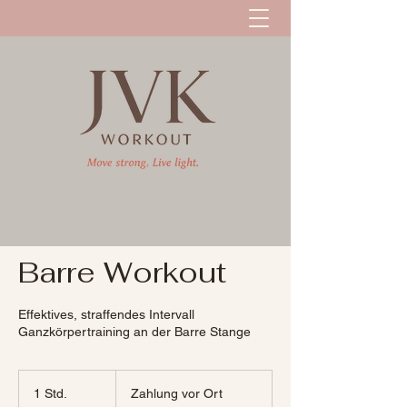
Barre Workout
Effektives, straffendes Intervall
Ganzkörpertraining an der Barre Stange
Zahlung
vor
1 Std.
1
Zahlung vor Ort
Ort