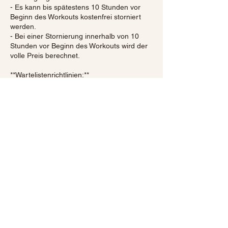
- Es kann bis spätestens 10 Stunden vor
Beginn des Workouts kostenfrei storniert
werden.
- Bei einer Stornierung innerhalb von 10
Stunden vor Beginn des Workouts wird der
volle Preis berechnet.
**Wartelistenrichtlinien:**
- Ist eine Klasse ausgebucht, kannst du dich
auf die Warteliste setzen lassen.
- Freie Plätze werden nach der Reihenfolge
der Warteliste vergeben.
- Du wirst benachrichtigt, sobald ein Platz
verfügbar ist, und hast 30 Minuten Zeit, um
zu bestätigen.
Kontaktangaben
Faulbaum, Kirchentellinsfurt,
Germany
info@jvk-workout.de