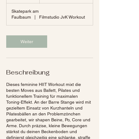
S
t
Skatepark am
d
Faulbaum
|
Filmstudio JvK Workout
Weiter
Beschreibung
Dieses feminine HIIT Workout mixt die
besten Moves aus Ballett, Pilates und
funktionellem Training für maximalen
Toning-Effekt. An der Barre Stange wird mit
gezieltem Einsatz von Kurzhanteln und
Pilatesbällen an den Problemzönchen
gearbeitet, wir shapen Beine, Po, Core und
Arme. Durch präzise, kleine Bewegungen
stärkst du deinen Beckenboden und
definierst gleichzeitig eine schlanke, straffe